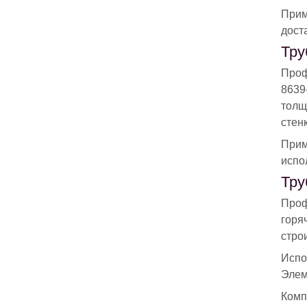
Прим
дост
Тру
Проф
8639
толщ
стенк
Прим
испо
Тру
Проф
горя
стро
Испо
Элем
Комп