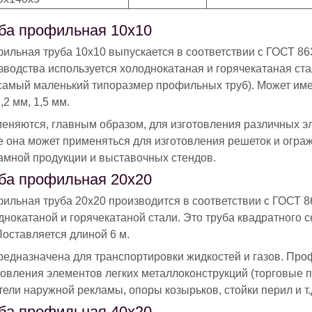
ба профильная 10х10
ильная труба 10х10 выпускается в соответствии с ГОСТ 86
зводства используется холоднокатаная и горячекатаная ста
 самый маленький типоразмер профильных труб). Может иметь
,2 мм, 1,5 мм.
еняются, главным образом, для изготовления различных э
е она может применяться для изготовления решеток и огра
амной продукции и выставочных стендов.
ба профильная 20х20
ильная труба 20х20 производится в соответствии с ГОСТ 8
днокатаной и горячекатаной стали. Это труба квадратного с
Поставляется длиной 6 м.
редназначена для транспортировки жидкостей и газов. Про
товления элементов легких металлоконструкций (торговые 
тели наружной рекламы, опоры козырьков, стойки перил и т.д
ба профильная 40х20