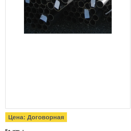
Цена: Договорная
Ед. изм.
т