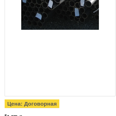
Цена: Договорная
Ед. изм.
м