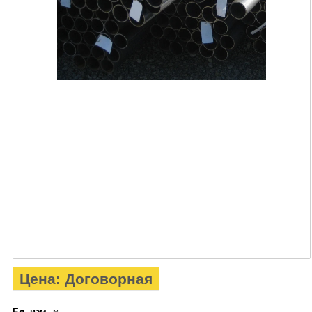
Цена: Договорная
Ед. изм.
м