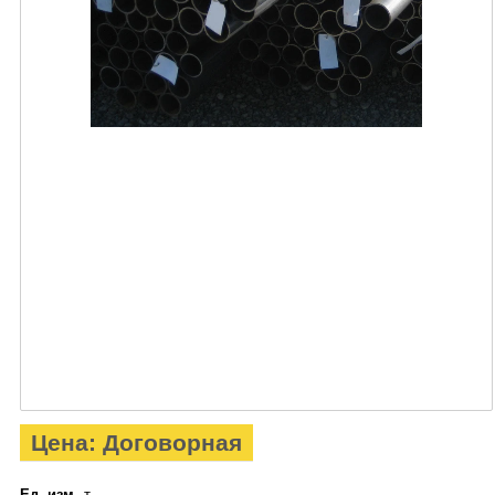
Цена: Договорная
Ед. изм.
т