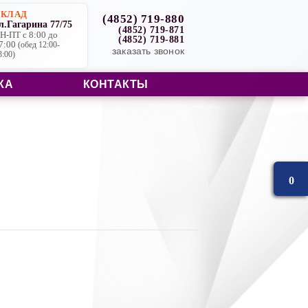
СКЛАД
(4852) 719-880
л.Гагарина 77/75
(4852) 719-871
Н-ПТ с 8:00 до
(4852) 719-881
7:00
(обед 12:00-
заказать звонок
3:00)
КА
КОНТАКТЫ
0