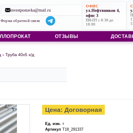
Строительные материалы со склада в Ярославле и на заказ
ОФИС
investpostavka@mail.ru
ул.Нефтяников 4,
у
офис 3
П
1
ПН-ПТ с 8:30 до
Форма обратной связи
1
18:00
ЛЛОПРОКАТ
ОТЗЫВЫ
ДОСТАВ
а
Труба 40х5 х/д
Цена: Договорная
Ед. изм.
т
Артикул
Т18_291337