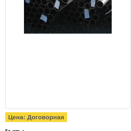
Цена: Договорная
Ед. изм.
т