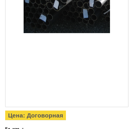
Цена: Договорная
Ед. изм.
т