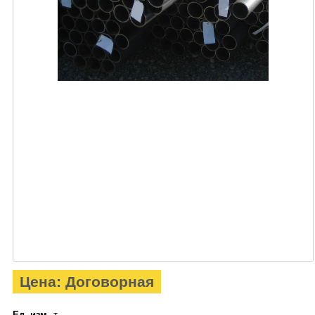
Цена: Договорная
Ед. изм.
т