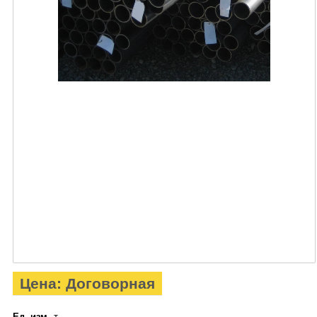
Цена: Договорная
Ед. изм.
т