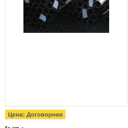
Цена: Договорная
Ед. изм.
т