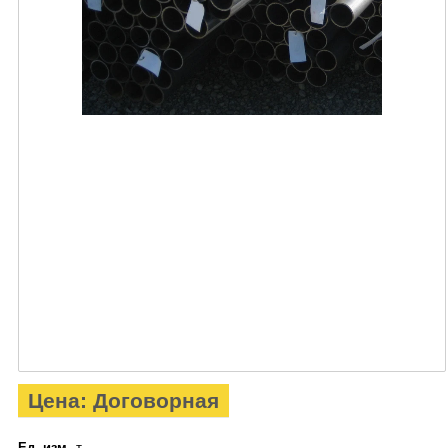
Цена: Договорная
Ед. изм.
т