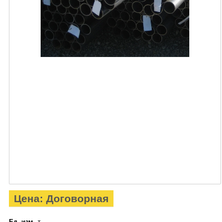
Цена: Договорная
Ед. изм.
т