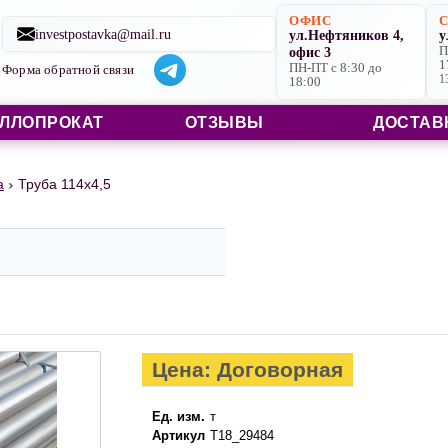
Строительные материалы со склада в Ярославле и на заказ
ОФИС
investpostavka@mail.ru
ул.Нефтяников 4,
у
офис 3
П
1
ПН-ПТ с 8:30 до
Форма обратной связи
1
18:00
ЛЛОПРОКАТ
ОТЗЫВЫ
ДОСТАВ
а
Труба 114х4,5
Цена: Договорная
Ед. изм.
т
Артикул
Т18_29484