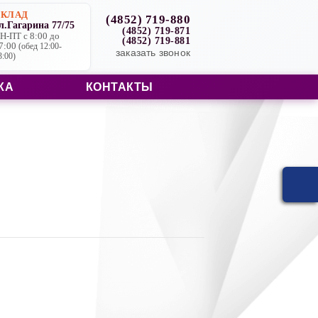
СКЛАД
(4852) 719-880
л.Гагарина 77/75
(4852) 719-871
Н-ПТ с 8:00 до
(4852) 719-881
7:00
(обед 12:00-
заказать звонок
3:00)
КА
КОНТАКТЫ