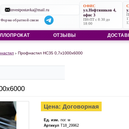
Строительные материалы со склада в Ярославле и на заказ
ОФИС
investpostavka@mail.ru
ул.Нефтяников 4,
у
офис 3
П
1
ПН-ПТ с 8:30 до
Форма обратной связи
1
18:00
ЛЛОПРОКАТ
ОТЗЫВЫ
ДОСТАВ
настил
Профнастил НС35 0,7х1000х6000
00х6000
Цена: Договорная
Ед. изм.
пог. м
Артикул
Т18_29962