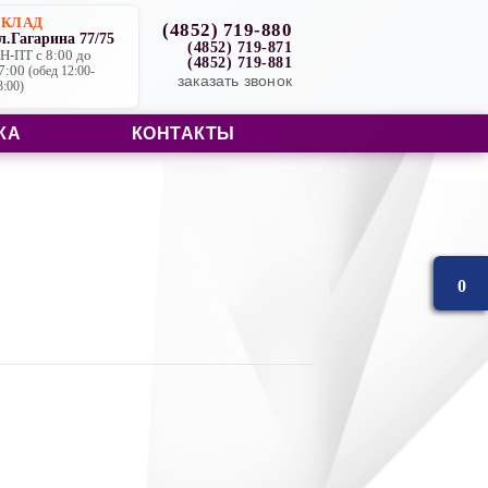
СКЛАД
(4852) 719-880
л.Гагарина 77/75
(4852) 719-871
Н-ПТ с 8:00 до
(4852) 719-881
7:00
(обед 12:00-
заказать звонок
3:00)
КА
КОНТАКТЫ
0