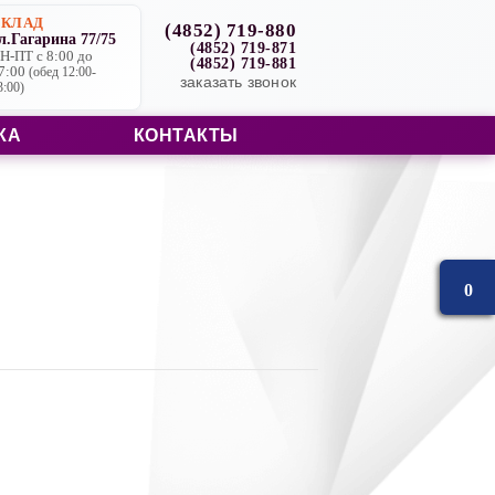
СКЛАД
(4852) 719-880
л.Гагарина 77/75
(4852) 719-871
Н-ПТ с 8:00 до
(4852) 719-881
7:00
(обед 12:00-
заказать звонок
3:00)
КА
КОНТАКТЫ
0