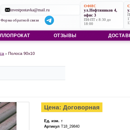
Строительные материалы со склада в Ярославле и на заказ
ОФИС
investpostavka@mail.ru
ул.Нефтяников 4,
у
офис 3
П
1
ПН-ПТ с 8:30 до
Форма обратной связи
1
18:00
ЛЛОПРОКАТ
ОТЗЫВЫ
ДОСТАВ
са
Полоса 90х10
Цена: Договорная
Ед. изм.
т
Артикул
Т18_29840