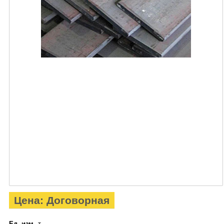
Цена: Договорная
Ед. изм.
т