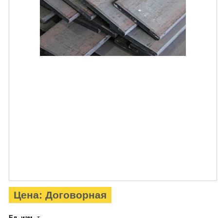
Цена: Договорная
Ед. изм.
т