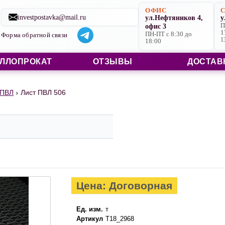
Строительные материалы со склада в Ярославле и на заказ
ОФИС
investpostavka@mail.ru
ул.Нефтяников 4,
у
офис 3
П
1
ПН-ПТ с 8:30 до
Форма обратной связи
1
18:00
ЛЛОПРОКАТ
ОТЗЫВЫ
ДОСТАВ
 ПВЛ
Лист ПВЛ 506
Цена: Договорная
Ед. изм.
т
Артикул
Т18_2968