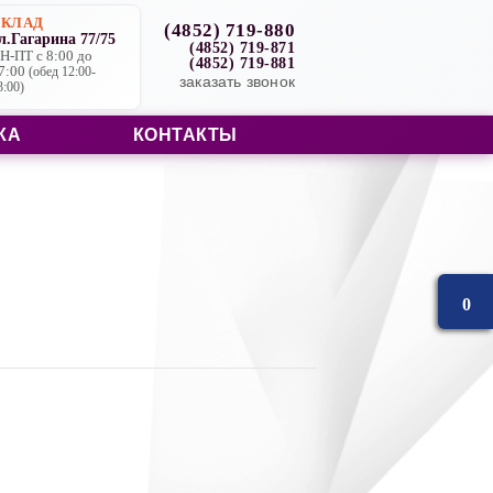
СКЛАД
(4852) 719-880
л.Гагарина 77/75
(4852) 719-871
Н-ПТ с 8:00 до
(4852) 719-881
7:00
(обед 12:00-
заказать звонок
3:00)
КА
КОНТАКТЫ
0