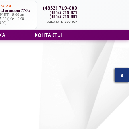
СКЛАД
(4852) 719-880
л.Гагарина 77/75
(4852) 719-871
Н-ПТ с 8:00 до
(4852) 719-881
7:00
(обед 12:00-
заказать звонок
3:00)
КА
КОНТАКТЫ
0