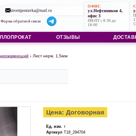
Строительные материалы со склада в Ярославле и на заказ
ОФИС
investpostavka@mail.ru
ул.Нефтяников 4,
у
офис 3
П
1
ПН-ПТ с 8:30 до
Форма обратной связи
1
18:00
ЛЛОПРОКАТ
ОТЗЫВЫ
ДОСТАВ
 нержавеющий
Лист нерж. 1,5мм
Цена: Договорная
Ед. изм.
т
Артикул
Т18_294704