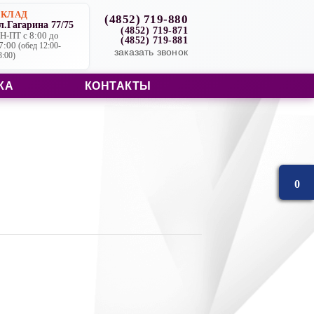
СКЛАД
(4852) 719-880
л.Гагарина 77/75
(4852) 719-871
Н-ПТ с 8:00 до
(4852) 719-881
7:00
(обед 12:00-
заказать звонок
3:00)
КА
КОНТАКТЫ
0