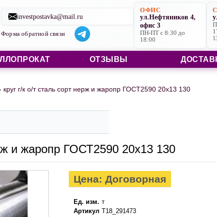
Строительные материалы со склада в Ярославле и на заказ
ОФИС
investpostavka@mail.ru
ул.Нефтяников 4,
у
офис 3
П
1
ПН-ПТ с 8:30 до
Форма обратной связи
1
18:00
ЛЛОПРОКАТ
ОТЗЫВЫ
ДОСТАВ
круг г/к о/т сталь сорт нерж и жаропр ГОСТ2590 20х13 130
нерж и жаропр ГОСТ2590 20х13 130
Цена: Договорная
Ед. изм.
т
Артикул
Т18_291473