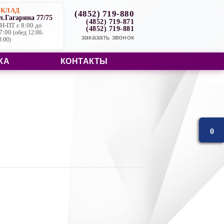
СКЛАД
(4852) 719-880
л.Гагарина 77/75
(4852) 719-871
Н-ПТ с 8:00 до
(4852) 719-881
7:00
(обед 12:00-
заказать звонок
3:00)
КА
КОНТАКТЫ
0