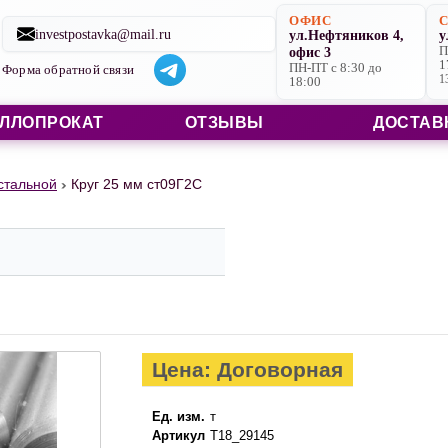
Строительные материалы со склада в Ярославле и на заказ
ОФИС
investpostavka@mail.ru
ул.Нефтяников 4,
у
офис 3
П
1
ПН-ПТ с 8:30 до
Форма обратной связи
1
18:00
ЛЛОПРОКАТ
ОТЗЫВЫ
ДОСТАВ
 стальной
Круг 25 мм ст09Г2С
Цена: Договорная
Ед. изм.
т
Артикул
Т18_29145