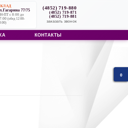
СКЛАД
(4852) 719-880
л.Гагарина 77/75
(4852) 719-871
Н-ПТ с 8:00 до
(4852) 719-881
7:00
(обед 12:00-
заказать звонок
3:00)
КА
КОНТАКТЫ
0