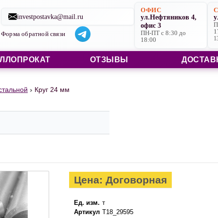
Строительные материалы со склада в Ярославле и на заказ
ОФИС
investpostavka@mail.ru
ул.Нефтяников 4,
у
офис 3
П
1
ПН-ПТ с 8:30 до
Форма обратной связи
1
18:00
ЛЛОПРОКАТ
ОТЗЫВЫ
ДОСТАВ
 стальной
Круг 24 мм
Цена: Договорная
Ед. изм.
т
Артикул
Т18_29595