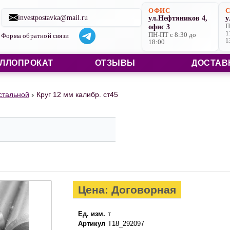
Строительные материалы со склада в Ярославле и на заказ
ОФИС
investpostavka@mail.ru
ул.Нефтяников 4,
у
офис 3
П
1
ПН-ПТ с 8:30 до
Форма обратной связи
1
18:00
ЛЛОПРОКАТ
ОТЗЫВЫ
ДОСТАВ
 стальной
Круг 12 мм калибр. ст45
Цена: Договорная
Ед. изм.
т
Артикул
Т18_292097