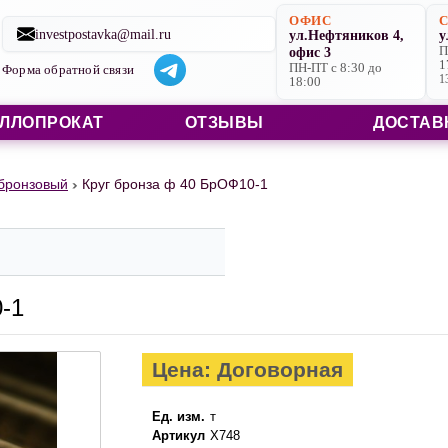
Строительные материалы со склада в Ярославле и на заказ
ОФИС
investpostavka@mail.ru
ул.Нефтяников 4,
у
офис 3
П
1
ПН-ПТ с 8:30 до
Форма обратной связи
1
18:00
ЛЛОПРОКАТ
ОТЗЫВЫ
ДОСТАВ
 бронзовый
Круг бронза ф 40 БрОФ10-1
-1
Цена: Договорная
Ед. изм.
т
Артикул
X748