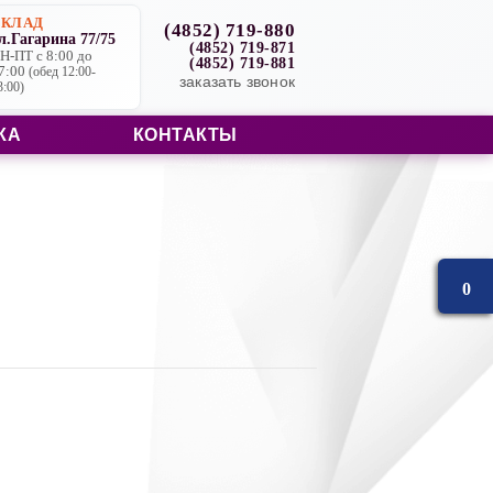
СКЛАД
(4852) 719-880
л.Гагарина 77/75
(4852) 719-871
Н-ПТ с 8:00 до
(4852) 719-881
7:00
(обед 12:00-
заказать звонок
3:00)
КА
КОНТАКТЫ
0